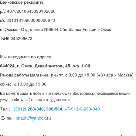
Банковское реквизиты:
р/с
40702810645390102620
к/с
30101810900000000673
в
Омское Отделение №8634 Сбербанка России г.Омск
БИК
045209673
Мы находимся по адресу:
644024, г. Омск, Декабристов, 45, оф. 1-00
Режим работы магазина: пн.-пт. с 9.00 до 18.00 (+3 часа к Москве)
сб.-вс. с 10.00 до 19.00
Вы можете задать любые интересующие Вас вопросы, касающиеся наших
услуг, работы сайта или сотрудничества
Tел.:
(3812)
280-340
,
380-564
,
+7-913-6-280-340
E-mail:
knauft@yandex.ru
Электронный заказ Вы можете сделать круглосуточно 7 дней